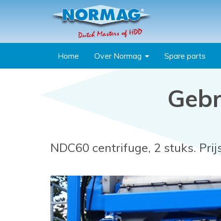
Overslaan en naar de inhoud gaan
Home
Over Normag
Spare parts
Gebr
U bent hier
NDC60 centrifuge, 2 stuks. Prij