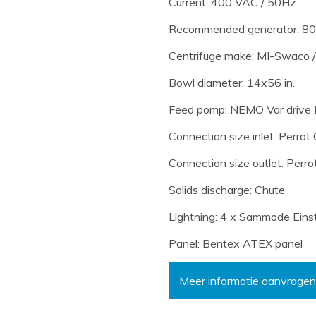
Current: 400 VAC / 50Hz
Recommended generator: 8
Centrifuge make: MI-Swaco /
Bowl diameter: 14x56 in.
Feed pomp: NEMO Var drive
Connection size inlet: Perrot
Connection size outlet: Perro
Solids discharge: Chute
Lightning: 4 x Sammode Ein
Panel: Bentex ATEX panel
Meer informatie aanvragen