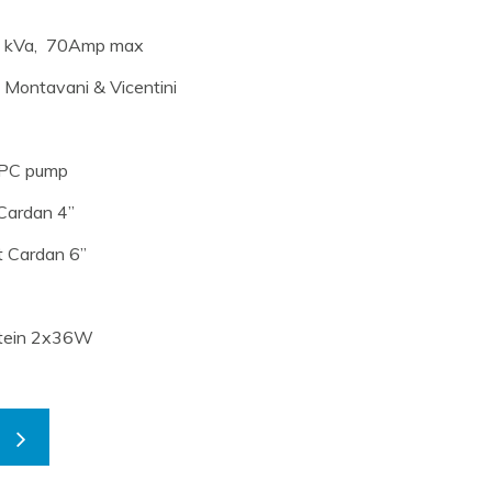
0 kVa, 70Amp max
 Montavani & Vicentini
 PC pump
 Cardan 4”
t Cardan 6”
stein 2x36W