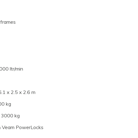
 frames
000 ltr/min
6.1 x 2.5 x 2.6 m
00 kg
: 3000 kg
+ n Veam PowerLocks